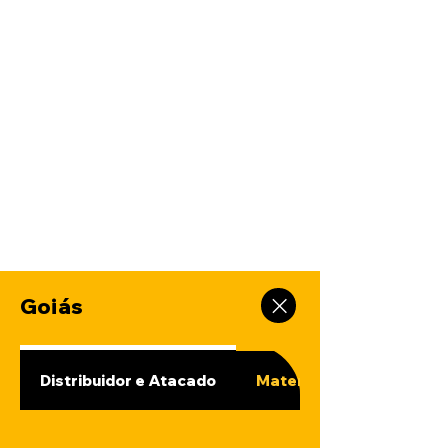
Goiás
Distribuidor e Atacado
Material de Construção